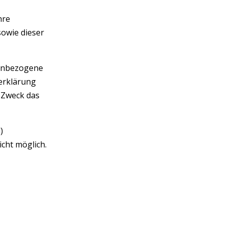
hre
owie dieser
nenbezogene
zerklärung
m Zweck das
)
icht möglich.