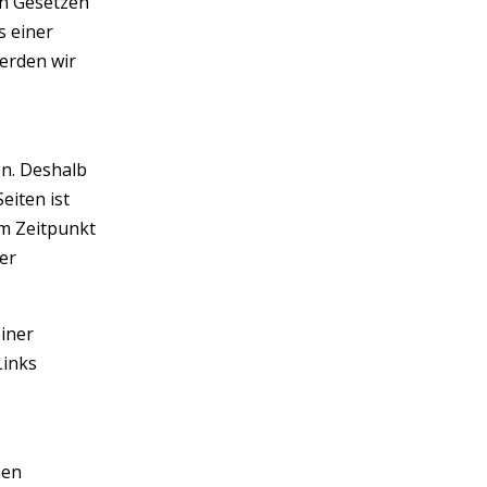
en Gesetzen
s einer
erden wir
en. Deshalb
eiten ist
um Zeitpunkt
er
einer
Links
hen