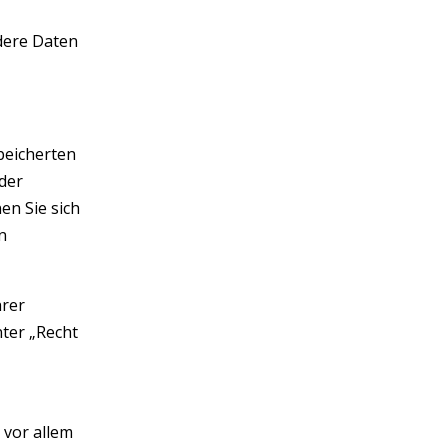
ndere Daten
peicherten
der
en Sie sich
n
hrer
ter „Recht
 vor allem