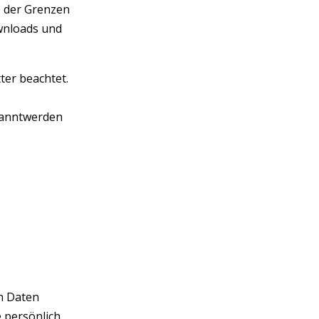
b der Grenzen
ownloads und
ter beachtet.
kanntwerden
n Daten
 persönlich