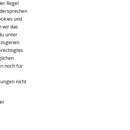
der Regel
widersprechen
ookies und
n wir das
du unter
bezogenen
erechtigtes
glichen
en noch für
gungen nicht
er